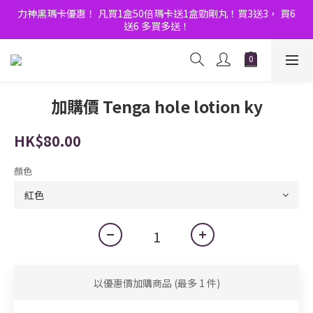
8月優惠Double賞！門市大人玩具節 ｜全店購物滿$600額外9折！
力神黑瑪卡優惠！ 凡買1盒50倍瑪卡送1盒勁剛丸！買3送3， 買6
送6 多買多送！
8月優惠Double賞！門市大人玩具節 ｜全店購物滿$600額外9折！
加購價 Tenga hole lotion ky
HK$80.00
顏色
以優惠價加購商品
(最多 1 件)