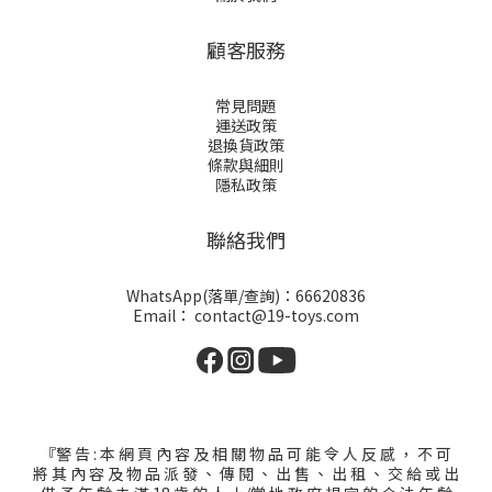
顧客服務
常見問題
運送政策
退換貨政策
條款與細則
隱私政策
聯絡我們
WhatsApp(落單/查詢)：66620836
Email： contact@19-toys.com
『警 告 : 本 網 頁 內 容 及 相 關 物 品 可 能 令 人 反 感 ， 不 可
將 其 內 容 及 物 品 派 發 、 傳 閱 、 出 售 、 出 租 、 交 給 或 出