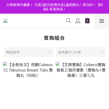
8月優惠Double賞！門市大人玩具節 ｜全店購物滿$600額外9折！
力神黑瑪卡優惠！ 凡買1盒50倍瑪卡送1盒勁剛丸！買3送3， 買6
送6 多買多送！
8月優惠Double賞！門市大人玩具節 ｜全店購物滿$600額外9折！
豐胸組合
商品排序
每頁顯示 24 個