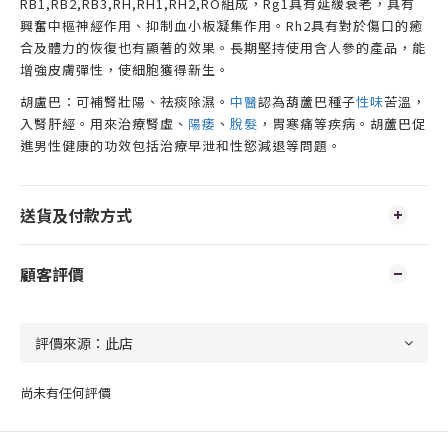
RB1,RB2,RB3,RH,RH1,RH2,RO
組成，
Rg1
具有延緩衰老，具有
興奮中樞神經作用、抑制血小板凝集作用。
Rh2
具有對於傷口的癒
合及體力的恢復也有顯著的效果。長期堅持使用含人參的產品，能
增強皮膚彈性，使細胞獲得新生。
胡盧巴：可補腎壯陽、祛痰除濕
。
中醫
認為葫蘆巴種子
性味
苦溫，
入腎肝經。用來治療腎虛、
陽痿
、
脫髮
，胃寒痛等疾病。胡蘆巴促
進男性健康的功效包括治療早泄和性慾減退等問題。
送貨及付款方式
顧客評價
尚未有任何評價