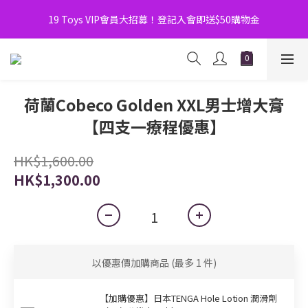
8月優惠Double賞！門市大人玩具節 ｜全店購物滿$600額外9折！
19 Toys VIP會員大招募！登記入會即送$50購物金
力神黑瑪卡優惠！ 凡買1盒50倍瑪卡送1盒勁剛丸！買3送3， 買6
送6 多買多送！
8月優惠Double賞！門市大人玩具節 ｜全店購物滿$600額外9折！
荷蘭Cobeco Golden XXL男士增大膏
【四支一療程優惠】
HK$1,600.00
HK$1,300.00
以優惠價加購商品
(最多 1 件)
【加購優惠】日本TENGA Hole Lotion 潤滑劑