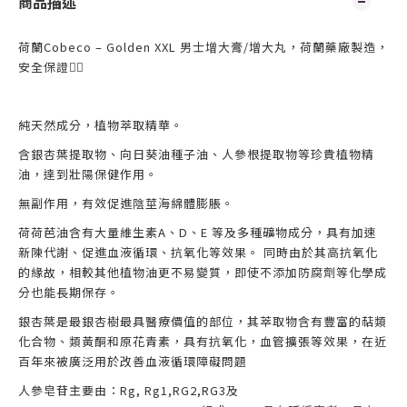
商品描述
荷蘭Cobeco – Golden XXL 男士增大膏/增大丸，荷蘭藥廠製造，
安全保證👍🏻
純天然成分，植物萃取精華。
含銀杏葉提取物、向日葵油種子油、人參根提取物等珍貴植物精
油，達到壯陽保健作用。
無副作用，有效促進陰莖海綿體膨脹。
荷荷芭油
含有大量維生素
A
、
D
、
E
等及多種礦物成分，具有加速
新陳代謝、促進血液循環、抗氧化等效果。
同時由於其高抗氧化
的緣故，相較其他植物油更不易變質，即使不添加防腐劑等化學成
分也能長期保存。
銀杏葉是最銀杏樹最具醫療價值的部位，其萃取物含有豐富的萜類
化合物、類黃酮和原花青素，具有抗氧化，血管擴張等效果，在近
百年來被廣泛用於改善血液循環障礙問題
人參皂苷主要由：
Rg, Rg1,RG2,RG3
及