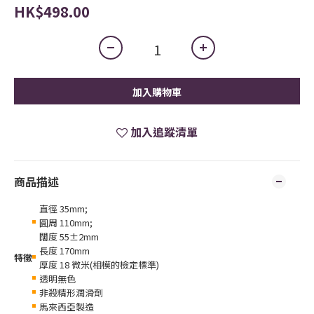
HK$498.00
加入購物車
加入追蹤清單
商品描述
直徑 35mm;
圓周 110mm;
闊度 55±2mm
長度 170mm
特徵
厚度 18 微米(相模的檢定標準)
透明無色
非殺精形潤滑劑
馬來西亞製造