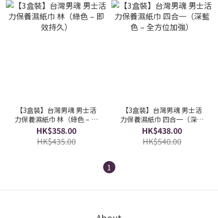
【3盒裝】台灣男魂 男士活
【3盒裝】台灣男魂 男士活
力保養濕紙巾 林（綠色 – 即
力保養濕紙巾 四合一（深藍
效持久）
色 – 全方位加強）
HK$358.00
HK$438.00
HK$435.00
HK$540.00
1
About