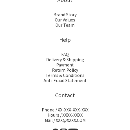
Brand Story
Our Values
Our Team
Help
FAQ
Delivery & Shipping
Payment
Return Policy
Terms & Conditions
Anti-Fraud Statement
Contact
Phone / XX-XXX-XXX-XXX
Hours / XXXX-XXXX
Mail / XXX@XXXX.COM