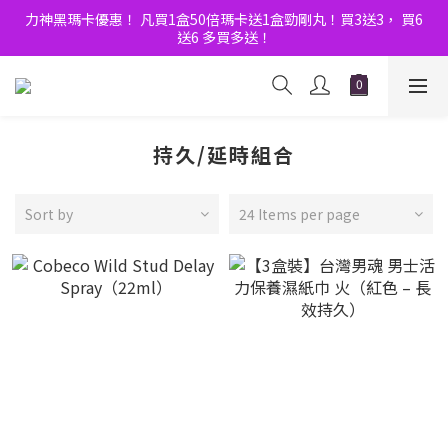
8月優惠Double賞！門市大人玩具節 ｜全店購物滿$600額外9折！
力神黑瑪卡優惠！ 凡買1盒50倍瑪卡送1盒勁剛丸！買3送3， 買6
送6 多買多送！
8月優惠Double賞！門市大人玩具節 ｜全店購物滿$600額外9折！
持久/延時組合
Sort by
24 Items per page