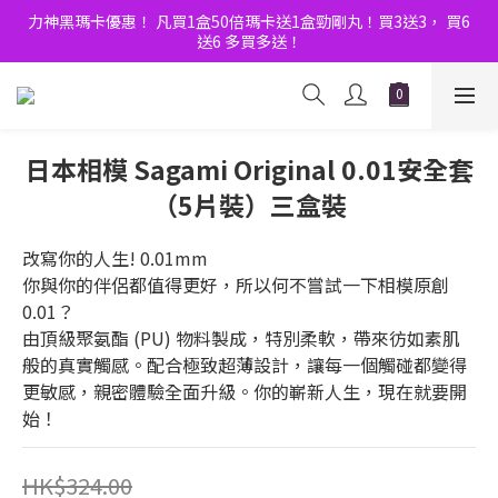
8月優惠Double賞！門市大人玩具節 ｜全店購物滿$600額外9折！
力神黑瑪卡優惠！ 凡買1盒50倍瑪卡送1盒勁剛丸！買3送3， 買6
送6 多買多送！
8月優惠Double賞！門市大人玩具節 ｜全店購物滿$600額外9折！
日本相模 Sagami Original 0.01安全套
（5片裝）三盒裝
改寫你的人生! 0.01mm
你與你的伴侶都值得更好，所以何不嘗試一下相模原創 
0.01？
由頂級聚氨酯 (PU) 物料製成，特別柔軟，帶來彷如素肌
般的真實觸感。配合極致超薄設計，讓每一個觸碰都變得
更敏感，親密體驗全面升級。你的嶄新人生，現在就要開
始！
HK$324.00