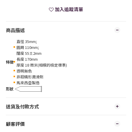
加入追蹤清單
商品描述
直徑 35mm;
圓周 110mm;
闊度 55±2mm
長度 170mm
特徵
厚度 18 微米(相模的檢定標準)
透明無色
非殺精形潤滑劑
馬來西亞製造
形狀
送貨及付款方式
顧客評價